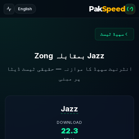
Pak
Speed
English
سپیڈ ٹیسٹ
Jazz بمقابلہ Zong
انٹرنیٹ سپیڈ کا موازنہ — حقیقی ٹیسٹ ڈیٹا
پر مبنی
Jazz
DOWNLOAD
22.3