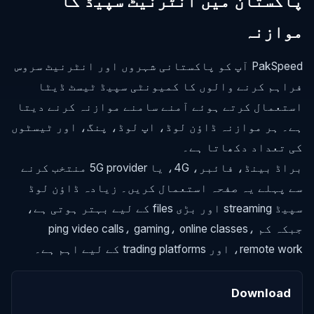
پاکستان میں انٹرنیٹ سپیڈ کا
موازنہ
PakSpeed آپ کو پاکستانی شہروں اور انٹرنیٹ سروس
فراہم کرنے والوں کا کمیونٹی سپیڈ ٹیسٹ ڈیٹا
استعمال کرتے ہوئے آمنے سامنے موازنہ کرنے دیتا
ہے۔ ہر موازنہ ڈاؤن لوڈ، اپ لوڈ، پنگ، اور ٹیسٹوں
کی تعداد دکھاتا ہے۔
براڈ بینڈ، فائبر، 4G، یا 5G provider منتخب کرنے
سے پہلے یہ صفحہ استعمال کریں۔ زیادہ ڈاؤن لوڈ
سپیڈ streaming اور بڑی files کے لیے بہتر ہوتی ہے،
جبکہ کم ping video calls، gaming، online classes،
remote work، اور trading platforms کے لیے اہم ہے۔
Download