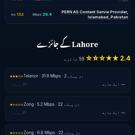
PERN AS Content Servie Provider,
132
28.4
ms
Mbps
Islamabad, Pakistan
Lahore کے جائزے
2.4 ★★☆☆☆
59 جائزے
Telenor · 31.9 Mbps · 2 دن پہلے
★★★☆☆
— ایک صارف
رپورٹ
Zong · 5.2 Mbps · 22 دن پہلے
★☆☆☆☆
— ایک صارف
رپورٹ
Zong · 6.8 Mbps · 22 دن پہلے
★☆☆☆☆