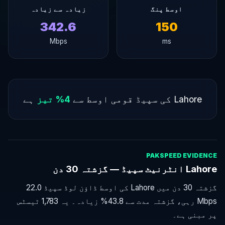
اوسط پنگ
زیادہ سے زیادہ
342.6
150
Mbps
ms
Lahore کی سپیڈ قومی اوسط سے
4% تیز
ہے
PAKSPEED EVIDENCE
Lahore انٹرنیٹ سپیڈ — گزشتہ 30 دن
گزشتہ 30 دن میں Lahore کی اوسط ڈاؤن لوڈ سپیڈ 22.0
Mbps رہی، گزشتہ مدت سے 43.8% زیادہ۔ یہ 1,783 ٹیسٹس
پر مبنی ہے۔