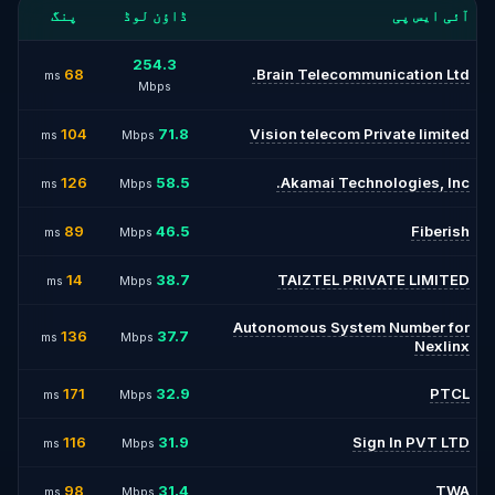
آئی ایس پی
ڈاؤن لوڈ
پنگ
254.3
68
Brain Telecommunication Ltd.
ms
Mbps
104
71.8
Vision telecom Private limited
ms
Mbps
126
58.5
Akamai Technologies, Inc.
ms
Mbps
89
46.5
Fiberish
ms
Mbps
14
38.7
TAIZTEL PRIVATE LIMITED
ms
Mbps
Autonomous System Number for
136
37.7
ms
Mbps
Nexlinx
171
32.9
PTCL
ms
Mbps
116
31.9
Sign In PVT LTD
ms
Mbps
98
31.4
TWA
ms
Mbps