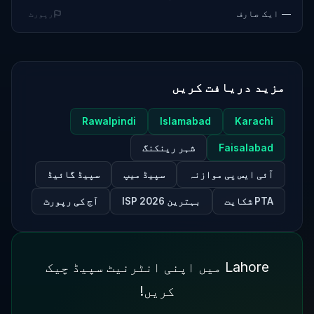
— ایک صارف
رپورٹ
مزید دریافت کریں
Rawalpindi
Islamabad
Karachi
Faisalabad
شہر رینکنگ
آئی ایس پی موازنہ
سپیڈ میپ
سپیڈ گائیڈ
PTA شکایت
بہترین ISP 2026
آج کی رپورٹ
Lahore میں اپنی انٹرنیٹ سپیڈ چیک
کریں!