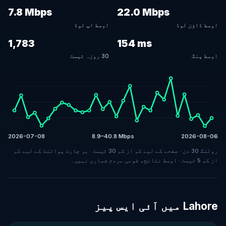
7.8 Mbps
22.0 Mbps
اوسط ڈاؤن لوڈ
اوسط اپ لوڈ
1,783
154 ms
اوسط پنگ
30 روزہ ٹیسٹ
2026-07-08
8.9–40.8 Mbps
2026-08-06
رولنگ 30 دن · صفحے کے لیے کم از کم 30 ٹیسٹ · ہر چارٹ پوائنٹ کے لیے کم
از کم 5 ٹیسٹ · اوسط نتائج، قومی مردم شماری نہیں۔
Lahore میں آئی ایس پیز