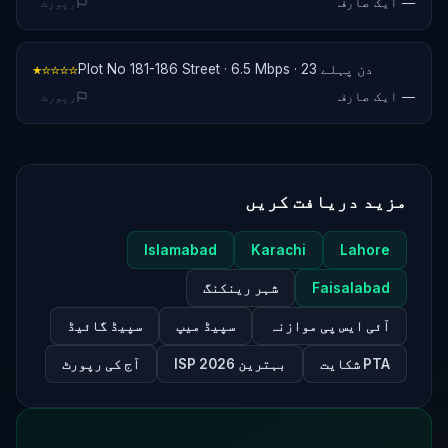
— ایک صارف
رپورٹ
Plot No 181-186 Street · 6.5 Mbps · 23 دن پہلے
★☆☆☆☆
— ایک صارف
رپورٹ
مزید دریافت کریں
Islamabad
Karachi
Lahore
Faisalabad
شہر رینکنگ
آئی ایس پی موازنہ
سپیڈ میپ
سپیڈ گائیڈ
PTA شکایت
بہترین ISP 2026
آج کی رپورٹ