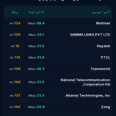
آئی ایس پی
ڈاؤن لوڈ
پنگ
124
58.4
Multinet
ms
Mbps
109
33.1
GAMMA LINKS PVT LTD
ms
Mbps
18
31.5
Nayatel
ms
Mbps
174
31.4
PTCL
ms
Mbps
108
26.3
Transworld
ms
Mbps
National Telecommunication
198
21.5
ms
Mbps
Corporation HQ,
137
21.3
Akamai Technologies, Inc.
ms
Mbps
164
20.6
Zong
ms
Mbps