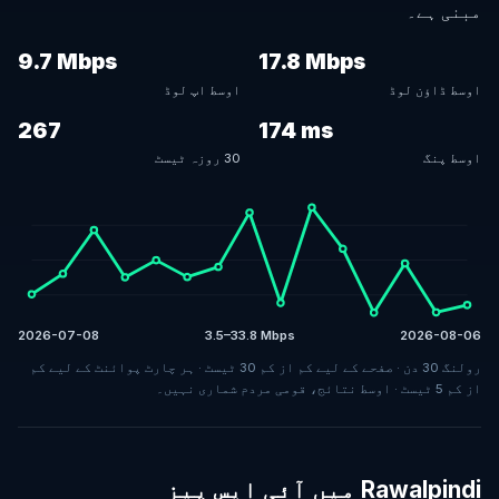
مبنی ہے۔
9.7 Mbps
17.8 Mbps
اوسط ڈاؤن لوڈ
اوسط اپ لوڈ
267
174 ms
اوسط پنگ
30 روزہ ٹیسٹ
2026-07-08
3.5–33.8 Mbps
2026-08-06
رولنگ 30 دن · صفحے کے لیے کم از کم 30 ٹیسٹ · ہر چارٹ پوائنٹ کے لیے کم
از کم 5 ٹیسٹ · اوسط نتائج، قومی مردم شماری نہیں۔
Rawalpindi میں آئی ایس پیز