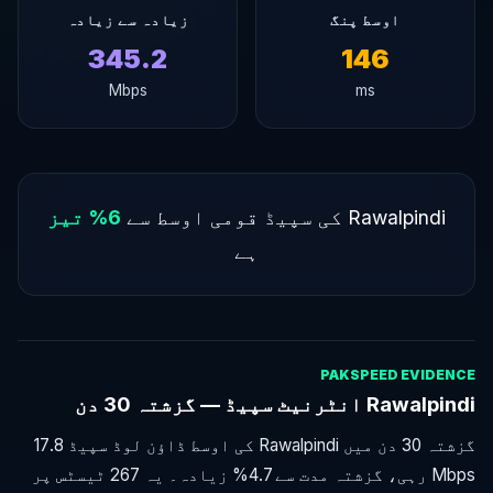
اوسط پنگ
زیادہ سے زیادہ
345.2
146
Mbps
ms
Rawalpindi کی سپیڈ قومی اوسط سے
6% تیز
ہے
PAKSPEED EVIDENCE
Rawalpindi انٹرنیٹ سپیڈ — گزشتہ 30 دن
گزشتہ 30 دن میں Rawalpindi کی اوسط ڈاؤن لوڈ سپیڈ 17.8
Mbps رہی، گزشتہ مدت سے 4.7% زیادہ۔ یہ 267 ٹیسٹس پر