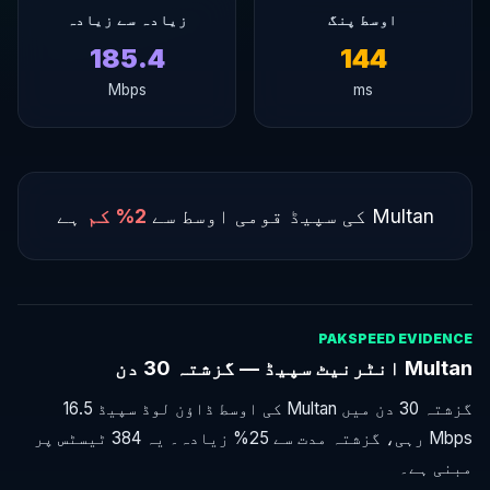
اوسط پنگ
زیادہ سے زیادہ
185.4
144
Mbps
ms
Multan کی سپیڈ قومی اوسط سے
2% کم
ہے
PAKSPEED EVIDENCE
Multan انٹرنیٹ سپیڈ — گزشتہ 30 دن
گزشتہ 30 دن میں Multan کی اوسط ڈاؤن لوڈ سپیڈ 16.5
Mbps رہی، گزشتہ مدت سے 25% زیادہ۔ یہ 384 ٹیسٹس پر
مبنی ہے۔