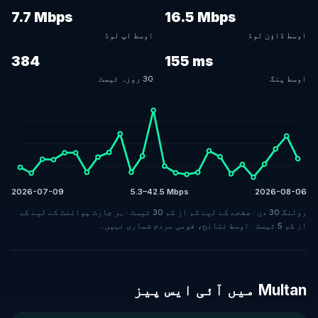
7.7 Mbps
16.5 Mbps
اوسط ڈاؤن لوڈ
اوسط اپ لوڈ
384
155 ms
اوسط پنگ
30 روزہ ٹیسٹ
2026-07-09
5.3–42.5 Mbps
2026-08-06
رولنگ 30 دن · صفحے کے لیے کم از کم 30 ٹیسٹ · ہر چارٹ پوائنٹ کے لیے کم
از کم 5 ٹیسٹ · اوسط نتائج، قومی مردم شماری نہیں۔
Multan میں آئی ایس پیز