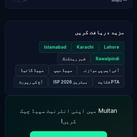
— Majid
رپورٹ
مزید دریافت کریں
Islamabad
Karachi
Lahore
Rawalpindi
شہر رینکنگ
آئی ایس پی موازنہ
سپیڈ میپ
سپیڈ گائیڈ
PTA شکایت
بہترین ISP 2026
آج کی رپورٹ
Multan میں اپنی انٹرنیٹ سپیڈ چیک
کریں!